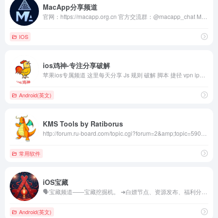
MacApp分享频道
官网：https://macapp.org.cn 官方交流群：@macapp_chat MacApp分享频道是一个专注于分享Mac资源的频道，欢迎大家关注！ 各位有任何问题或者其他软件需求，欢迎通过官方交流群：@macapp_chat 或者在网站上留言进行反馈，感谢各位的支持！❤️ 我们也诚挚地邀请一些隐藏的技术大佬们一起加入我们，为这个频道贡献更多！
IOS
ios鸡神-专注分享破解
苹果ios专属频道 这里每天分享 Js 规则 破解 脚本 捷径 vpn ipa 逆向 教程 等等大量资源 如有问题联系:@gjds666
Android(英文)
KMS Tools by Ratiborus
http://forum.ru-board.com/topic.cgi?forum=2&amp;topic=5901 https://msfreemicrosoft.ru/viewforum.php?f=2 Mirrors:https://www.solidfiles.com/folder/bd7165a0d4/ https://cloud.mail.ru/public/7p2K/4dbCM2xso
常用软件
iOS宝藏
🗣️宝藏频道——宝藏挖掘机。 ➜白嫖节点、资源发布、福利分享 ➜iOS黑科技，iOS玩机技巧 ➜捷径脚本、网球规则、圈X配置 ➜限免及TF推送、共享账号 ➜苹果越狱情报、科技资讯 ➜啥都发。 ⚫️ 交流讨论：https://t.me/chatrxwy 💎其他推荐： ⚫️ IPA 分享：https://t.me/iparxwy ⚫️ 苹果破解：https://t.me/rxwyipa ⚫️ 安卓应用：https://t.me/apkrxwy 🚘公众号：iOS宝藏 🚔管理员：@iosrxwy_bot
Android(英文)