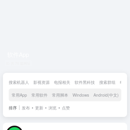
软件App
共 70 篇网址
搜索机器人
影视资源
电报相关
软件黑科技
搜索群组
电报
常用App
常用软件
常用脚本
Windows
Android(中文)
And
排序
发布
更新
浏览
点赞