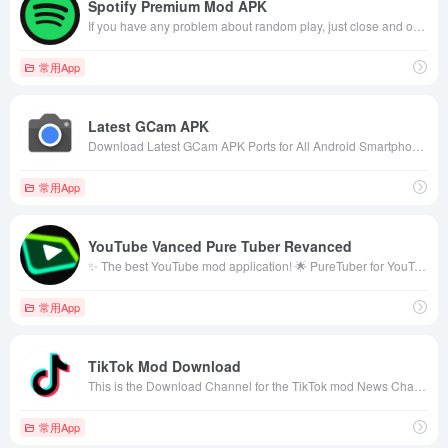
Spotify Premium Mod APK
If you have any problem about random play, just close and open the app till it works
常用App
Latest GCam APK
Download Latest GCam APK Ports for All Android Smartphones. We provide 100% working and safe Google Camera APK. Our Official Website: https://gcamapk.co/
常用App
YouTube Vanced Pure Tuber Revanced
✨ The best YouTube mod application! 🌟 PureTuber for YouTube! ➡️ PureTuber.com – Vanced.pro ⚡️ !No Ads 💚 And More!
常用App
TikTok Mod Download
This is the Download Channel for the TikTok mod News Channel: @tiktiknikyne
常用App