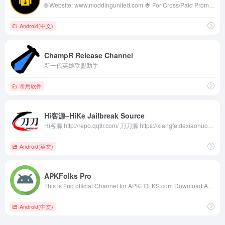
🌐 Website: www.moddingunited.com 🌟 For Cross/Paid Promo: @mobigrapher ⏩ About the channel 🏴‍☠️ :- 🔸Daily &amp; Fastest Updates + New App 🔹Modded Apps &amp; Games, premium apps 🔸Movies &amp; TV shows streaming apps 🔹Editing Tools, Education, other apps
Android(中文)
ChampR Release Channel
新一代英雄联盟助手
常用软件
Hi客源–HiKe Jailbreak Source
Hi客源 http://repo.qqtlr.com/ 刀刀源 https://xiangfeidexiaohuo.github.io/ 聊天群 https://t.me/ae86_chat
Android(英文)
APKFolks Pro
This is 2nd official Channel for APKFOLKS.com Download All Latest Android Apps https://apkfolks.com APKFolks Group: https://t.me/joinchat/GHosnzjYMfTDdPcm Backup channel @apkfolks_pro
Android(中文)