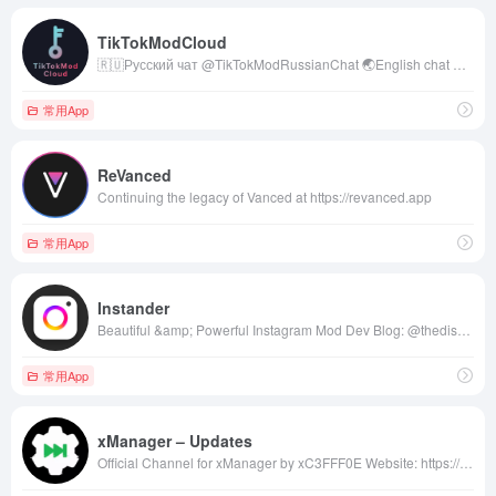
TikTokModCloud
🇷🇺Русский чат @TikTokModRussianChat 🌏English chat @TikTokModGlobalChat 🇨🇳中文交流 @TikTokModChatCN 💼Реклама/Advertising @tommyhellatigr
常用App
ReVanced
Continuing the legacy of Vanced at https://revanced.app
常用App
Instander
Beautiful &amp; Powerful Instagram Mod Dev Blog: @thedise Web: thedise.me/instander Donate: thedise.me/donuts Ads: @the_dise — — — reddit.com/r/Instander — — — Made with ❤️ by Dise
常用App
xManager – Updates
Official Channel for xManager by xC3FFF0E Website: https://xmanagerapp.com Reddit: https://www.reddit.com/r/xManagerApp Discord: https://discord.gg/dnpKn5Wufm Support Channel: t.me/xManagerSupport GitHub: https://github.com/xManager-v2/xManager-Spotify