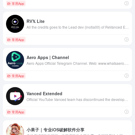
常用App
RV𝕏 Lite
All the credits goes to the Lead dev (inotia00) of ReVanced Extended Project
常用App
Aero Apps | Channel
Aero Apps Official Telegram Channel. Web: www.whatsaero.com www.aeroinsta.com www.stickergo.net www.aerowitter.com Groups: @aerowhatsapp @aeromods_espanol @aeromods_portuguese @aero_themes @aeromods_turkce
常用App
Vanced Extended
Official YouTube Vanced team has discontinued the development. This is the Vanced Extended channel - an unofficial continuation of the YouTube Vanced project.
常用App
小果子｜专业iOS破解软件分享