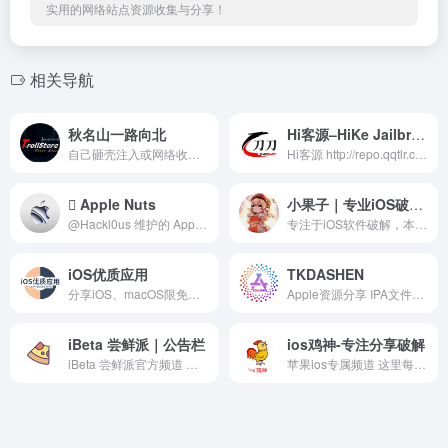
实用的网络站点资源收集与分享！
相关导航
秋名山一路向北
Hi客源–HiKe Jailbreak Source
自己砸壳注入或网络收集的一些ipa，频道内App只保证支持TrollStore！ 聊天群组：https://t.me/ae86_chat
Hi客源 http://repo.qqtlr.com/ 刀刀源 https://xiangfeidexiaohuo.github.io/ 聊天群 https://t.me/ae86_chat
 Apple Nuts
小果子｜专业iOS破解软件分享
@Hackl0us 维护的 Apple 频道，只发表自己的观点和见解。 💡Let’s Think Different. 讨论组 @OnlineAppleUserGroup
专注于iOS软件破解，本频道软件永不收费，主打就是给大家分享，转载请注明出处。 欢迎加入软件发布频道：https://t.me/ioskkcc 加入群聊：https://t.me/guoziapp
iOS优质应用
TKDASHEN
分享iOS、macOS限免信息，免费使用正版应用。分享iOS、macOS各种高效实用应用、破解脚本与实用黑技巧。 投稿机器人： @chuanhuatongbot 商务合作： @Primero_KK
Apple资源分享 IPA文件分享 iOS Android TikTok在线安装 频道邀请链接： https://t.me/tkdashen 群组邀请链接: https://t.me/+cO4jVn4C8wNhMzU9
iBeta 尝鲜派｜公告栏
ios鸡神-专注分享破解
iBeta 尝鲜派官方频道 官网：betahub.cn 群组：t.me/ibetame
苹果ios专属频道 这里每天分享 Js 规则 破解 脚本 捷径 vpn ipa 逆向 教程 等等大量资源 如有问题联系:@gjds666