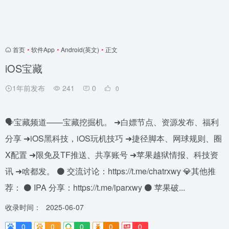
首页
•
软件App
•
Android(英文)
•
正文
iOS宝藏
1年前发布
241
0
0
🗣️宝藏频道——宝藏挖掘机。 ➜白嫖节点、资源发布、福利
分享 ➜iOS黑科技，iOS玩机技巧 ➜捷径脚本、网球规则、圈
X配置 ➜限免及TF推送、共享账号 ➜苹果越狱情报、科技资
讯 ➜啥都发。 ⚫️ 交流讨论：https://t.me/chatrxwy 💎其他推
荐： ⚫️ IPA 分享：https://t.me/iparxwy ⚫️ 苹果破...
收录时间：
2025-06-07
0
0
0
0
0