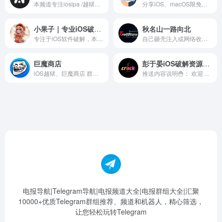
本频道专注iosipa /越狱插件分享，所有内容均来自网络，本频道创立的初衷即为方便大家。只为分享免费精品IPA。 若侵犯您的权益请联系删除。 IPA收集： https://t.me/iparxwy iOS宝藏： https://t.me/iosrxwy 安卓破解： https://t.me/apkrxwy
分享iOS、macOS限免信息，免费使用正版应用。分享iOS、macOS各种高效实用应用、破解脚本与实用黑技巧。 投稿机器人： @chuanhuatongbot 商务合作： @Primero_KK
小果子｜专业iOS破解软件分享
秋名山一路向北
专注于iOS软件破解，本频道软件永不收费，主打就是给大家分享，转载请注明出处。 欢迎加入软件发布频道：https://t.me/ioskkcc 加入群聊：https://t.me/guoziapp
自己砸壳注入或网络收集的一些ipa，频道内App只保证支持TrollStore！ 聊天群组：https://t.me/ae86_chat
巨魔商店
彭于晏iOS破解资源频道
iOS越狱、巨魔商店 群组https://t.me/TrollStore_Chat
推送内容说明🍟： 欢迎各位网友加入， 本频道啥都分享，iOS破解应用、安卓破解应用、电脑破解软件、优质订阅节点、精品网站导航、Thor破解规则、网球破解规则、捷径破解规则、JS破解脚本、圈X破解脚本、Flex破解补丁、越狱破解插件、优秀开源项目、海量福利资源等等。 此群禁忌： 🈲垃圾广告秒踢。 🈲色情、政治、恐怖暴力等
电报导航|Telegram导航|电报频道大全|电报群组大全|汇聚
10000+优质Telegram群组推荐、频道和机器人，精心筛选，
让您轻松玩转Telegram