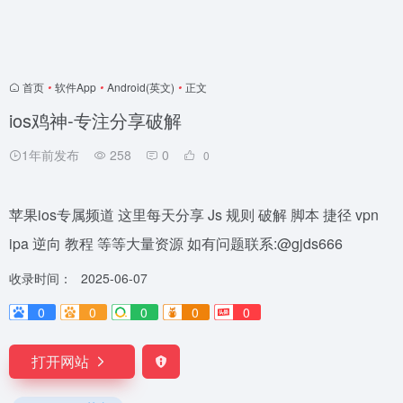
首页
•
软件App
•
Android(英文)
•
正文
ios鸡神-专注分享破解
1年前发布
258
0
0
苹果ios专属频道 这里每天分享 Js 规则 破解 脚本 捷径 vpn
ipa 逆向 教程 等等大量资源 如有问题联系:@gjds666
收录时间：
2025-06-07
0
0
0
0
0
打开网站