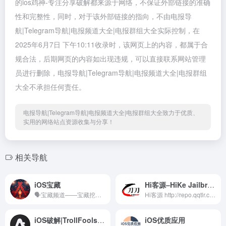
的ios鸡神-专注分享破解都来源于网络，不保证外部链接的准确
性和完整性，同时，对于该外部链接的指向，不由电报导
航|Telegram导航|电报频道大全|电报群组大全实际控制，在
2025年6月7日 下午10:11收录时，该网页上的内容，都属于合
规合法，后期网页的内容如出现违规，可以直接联系网站管理
员进行删除，电报导航|Telegram导航|电报频道大全|电报群组
大全不承担任何责任。
电报导航|Telegram导航|电报频道大全|电报群组大全致力于优质、
实用的网络站点资源收集与分享！
相关导航
iOS宝藏
Hi客源–HiKe Jailbreak Source
🗣️宝藏频道——宝藏挖掘机。 ➜白嫖节点、资源发布、福利分享 ➜iOS黑科技，iOS玩机技巧 ➜捷径脚本、网球规则、圈X配置 ➜限免及TF推送、共享账号 ➜苹果越狱情报、科技资讯 ➜啥都发。 ⚫️ 交流讨论：https://t.me/chatrxwy 💎其他推荐： ⚫️ IPA 分享：https://t.me/iparxwy ⚫️ 苹果破解：https://t.me/rxwyipa ⚫️ 安卓应用：https://t.me/apkrxwy 🚘公众号：iOS宝藏 🚔管理员：@iosrxwy_bot
Hi客源 http://repo.qqtlr.com/ 刀刀源 https://xiangfeidexiaohuo.github.io/ 聊天群 https://t.me/ae86_chat
iOS破解|TrollFools插件
iOS优质应用