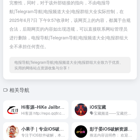
完整性，同时，对于该外部链接的指向，不由电报导
航|Telegram导航|电报频道大全|电报群组大全实际控制，在
2025年6月7日 下午9:57收录时，该网页上的内容，都属于合规
合法，后期网页的内容如出现违规，可以直接联系网站管理员
进行删除，电报导航|Telegram导航|电报频道大全|电报群组大
全不承担任何责任。
电报导航|Telegram导航|电报频道大全|电报群组大全致力于优质、
实用的网络站点资源收集与分享！
相关导航
Hi客源–HiKe Jailbreak Source
iOS宝藏
Hi客源 http://repo.qqtlr.com/ 刀刀源 https://xiangfeidexiaohuo.github.io/ 聊天群 https://t.me/ae86_chat
🗣️宝藏频道——宝藏挖掘机。 ➜白嫖节点、资源发布、福利分享 ➜iOS黑科技，iOS玩机技巧 ➜捷径脚本、网球规则、圈X配置 ➜限免及TF推送、共享账号 ➜苹果越狱情报、科技资讯 ➜啥都发。 ⚫️ 交流讨论：https://t.me/chatrxwy 💎其他推荐： ⚫️ IPA 分享：https://t.me/iparxwy ⚫️ 苹果破解：https://t.me/rxwyipa ⚫️ 安卓应用：https://t.me/apkrxwy 🚘公众号：iOS宝藏 🚔管理员：@iosrxwy_bot
小果子｜专业iOS破解软件分享
彭于晏iOS破解资源频道
专注于iOS软件破解，本频道软件永不收费，主打就是给大家分享，转载请注明出处。 欢迎加入软件发布频道：https://t.me/ioskkcc 加入群聊：https://t.me/guoziapp
推送内容说明🍟： 欢迎各位网友加入， 本频道啥都分享，iOS破解应用、安卓破解应用、电脑破解软件、优质订阅节点、精品网站导航、Thor破解规则、网球破解规则、捷径破解规则、JS破解脚本、圈X破解脚本、Flex破解补丁、越狱破解插件、优秀开源项目、海量福利资源等等。 此群禁忌： 🈲垃圾广告秒踢。 🈲色情、政治、恐怖暴力等