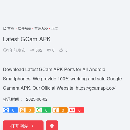
首页
•
软件App
•
常用App
•
正文
Latest GCam APK
1年前发布
562
0
0
Download Latest GCam APK Ports for All Android
Smartphones. We provide 100% working and safe Google
Camera APK. Our Official Website: https://gcamapk.co/
收录时间：
2025-06-02
0
0
0
0
0
打开网站