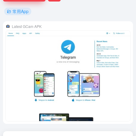
常用App
Latest GCam APK