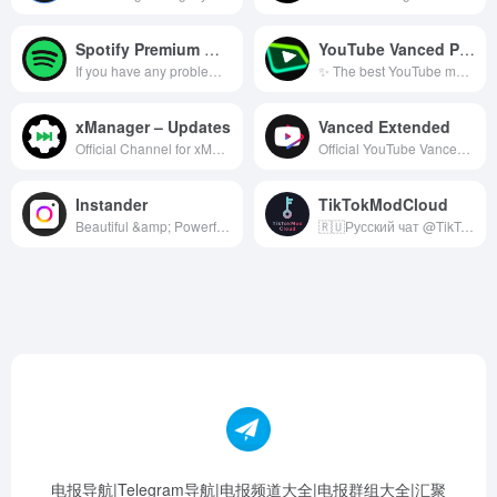
Spotify Premium Mod APK
YouTube Vanced Pure Tuber Revanced
If you have any problem about random play, just close and open the app till it works
✨ The best YouTube mod application! 🌟 PureTuber for YouTube! ➡️ PureTuber.com – Vanced.pro ⚡️ !No Ads 💚 And More!
xManager – Updates
Vanced Extended
Official Channel for xManager by xC3FFF0E Website: https://xmanagerapp.com Reddit: https://www.reddit.com/r/xManagerApp Discord: https://discord.gg/dnpKn5Wufm Support Channel: t.me/xManagerSupport GitHub: https://github.com/xManager-v2/xManager-Spotify
Official YouTube Vanced team has discontinued the development. This is the Vanced Extended channel - an unofficial continuation of the YouTube Vanced project.
Instander
TikTokModCloud
Beautiful &amp; Powerful Instagram Mod Dev Blog: @thedise Web: thedise.me/instander Donate: thedise.me/donuts Ads: @the_dise — — — reddit.com/r/Instander — — — Made with ❤️ by Dise
🇷🇺Русский чат @TikTokModRussianChat 🌏English chat @TikTokModGlobalChat 🇨🇳中文交流 @TikTokModChatCN 💼Реклама/Advertising @tommyhellatigr
电报导航|Telegram导航|电报频道大全|电报群组大全|汇聚