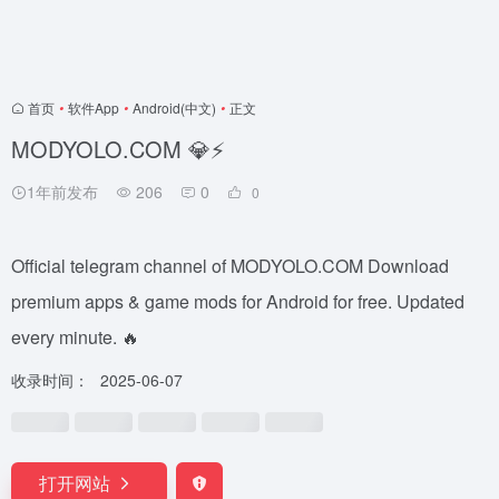
首页
•
软件App
•
Android(中文)
•
正文
MODYOLO.COM 💎⚡️
1年前发布
206
0
0
Official telegram channel of MODYOLO.COM Download
premium apps & game mods for Android for free. Updated
every minute. 🔥
收录时间：
2025-06-07
打开网站