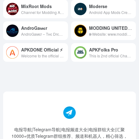
MixRoot Mods
Moderse
Channel for Modding Android Apps 💠 For Paid Promotions: Contact Owner @AbramModder 💳 Donate &amp; Support: PayPal 👉 https://bit.ly/3lZzCHz 💬 Discussion group: @MixrootmodsDiscussion ✅ Created Since Nov 23, 2020
Android App Mods Created By Stabiron. For Educational Pursposes Only. Contact : @ModerseHelp_Bot Donate : ko-fi.com/moderse Reddit : reddit.com/u/Stabiron Enjoy Your Stay!!
AndroGaмєr
MODDING UNITED 🚀
AndroGaмєr – Tнє Drєαмlαηd σƒ MσĐs &amp; Hαćks!! ✨ 📲 YouTube – http://bit.ly/2kJ1JOn 📲 Facebook – http://bit.ly/2kEmPNE 📲 Instagram – http://bit.ly/2kEmbQe 👤 Admin – @AG_Admin_Bot ➖➖➖➖➖➖➖➖➖➖➖➖➖ © All Rights Reserved 2022 ➖➖➖➖➖➖➖➖➖➖➖➖➖
🌐 Website: www.moddingunited.com 🌟 For Cross/Paid Promo: @mobigrapher ⏩ About the channel 🏴‍☠️ :- 🔸Daily &amp; Fastest Updates + New App 🔹Modded Apps &amp; Games, premium apps 🔸Movies &amp; TV shows streaming apps 🔹Editing Tools, Education, other apps
APKDONE Official ⚡️
APKFolks Pro
Welcome to the official APKDONE Telegram! Join us: http://linktr.ee/apkdone.com
This is 2nd official Channel for APKFOLKS.com Download All Latest Android Apps https://apkfolks.com APKFolks Group: https://t.me/joinchat/GHosnzjYMfTDdPcm Backup channel @apkfolks_pro
电报导航|Telegram导航|电报频道大全|电报群组大全|汇聚
10000+优质Telegram群组推荐、频道和机器人，精心筛选，