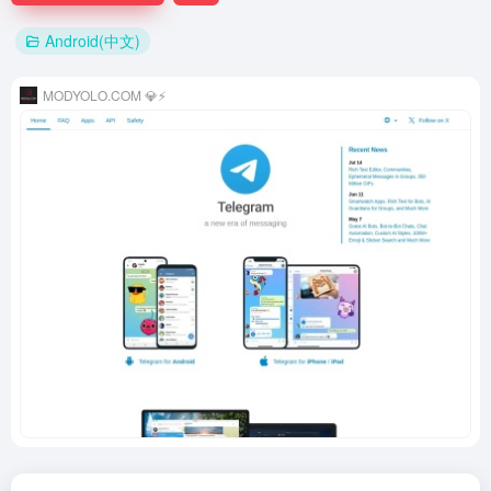
Android(中文)
MODYOLO.COM 💎⚡️