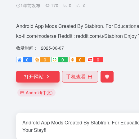
1年前发布
170
0
0
Android App Mods Created By Stabiron. For Education
ko-fi.com/moderse Reddit : reddit.com/u/Stabiron Enjoy Y
收录时间：
2025-06-07
0
0
0
0
0
打开网站
手机查看
Android(中文)
Android App Mods Created By Stabiron. For Educatio
Your Stay!!