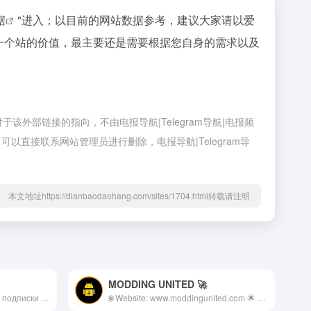
据
"进入；以目前的网站数据参考，建议大家请以爱
估一个站的价值，最主要还是需要根据您自身的需求以及
于该外部链接的指向，不由电报导航|Telegram导航|电报频
以直接联系网站管理员进行删除，电报导航|Telegram导
本文地址https://dianbaodaohang.com/sites/1704.html转载请注明
MODDING UNITED 🚀
👑 VIP/PRO/PREMIUM/PLUS подписки и многое другое. 👤 Админ: @Alexey070315_adm • • • • • 📈 Реклама – telega.in/channels/Alexey070315/card?r=eIih3veF Менеджер – @reaI_sergey Информация и файлы представлены исключительно в ознакомительных целях!
🌐 Website: www.moddingunited.com 🌟 For Cross/Paid Promo: @mobigrapher ⏩ About the channel 🏴‍☠️ :- 🔸Daily &amp; Fastest Updates + New App 🔹Modded Apps &amp; Games, premium apps 🔸Movies &amp; TV shows streaming apps 🔹Editing Tools, Education, other apps