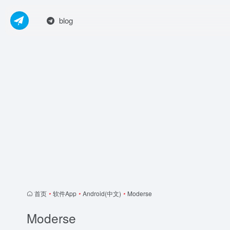
blog
首页
•
软件App
•
Android(中文)
•
Moderse
Moderse