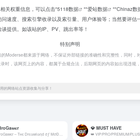
站的相关权重信息，可以点击"
5118数据
""
爱站数据
""
Chinaz数
e的访问速度、搜索引擎收录以及索引量、用户体验等；当然要评
洽谈提供。如该站的IP、PV、跳出率等！
特别声明
提供的Moderse都来源于网络，不保证外部链接的准确性和完整性，同时，对
37收录时，该网页上的内容，都属于合规合法，后期网页的内容如出现违规，可
、实用的网络站点资源收集与分享！
droGaмєr
💎 MUST HAVE
AndroGaмєr – Tнє Drєαмlαηd σƒ MσĐs &amp; Hαćks!! ✨ 📲 YouTube – http://bit.ly/2kJ1JOn 📲 Facebook – http://bit.ly/2kEmPNE 📲 Instagram – http://bit.ly/2kEmbQe 👤 Admin – @AG_Admin_Bot ➖➖➖➖➖➖➖➖➖➖➖➖➖ © All Rights Reserved 2022 ➖➖➖➖➖➖➖➖➖➖➖➖➖