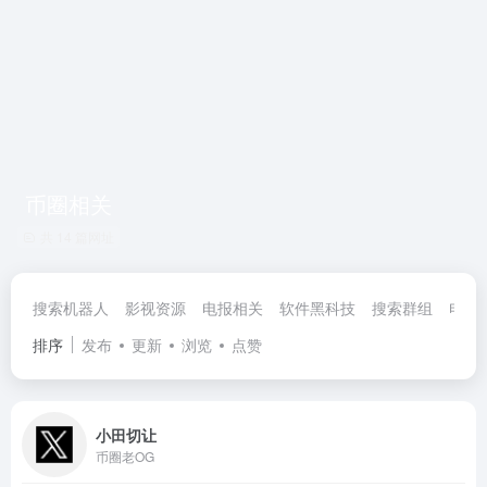
币圈相关
共 14 篇网址
搜索机器人
影视资源
电报相关
软件黑科技
搜索群组
电报
排序
发布
更新
浏览
点赞
小田切让
币圈老OG