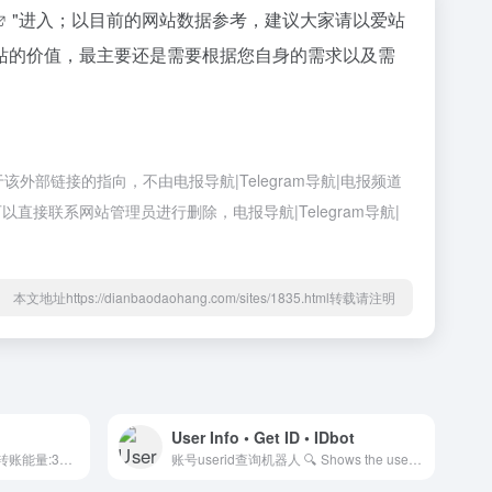
"进入；以目前的网站数据参考，建议大家请以爱站
站的价值，最主要还是需要根据您自身的需求以及需
外部链接的指向，不由电报导航|Telegram导航|电报频道
直接联系网站管理员进行删除，电报导航|Telegram导航|
本文地址https://dianbaodaohang.com/sites/1835.html转载请注明
User Info • Get ID • IDbot
全网最诚信的能量机器人 1笔转账能量:3TRX 2笔转账能量:6TRX 自动开通会员 3月会员/15U 6月会员/20U 12月会员/35U
账号userid查询机器人 🔍 Shows the user’s basic information @dostoino • g.media