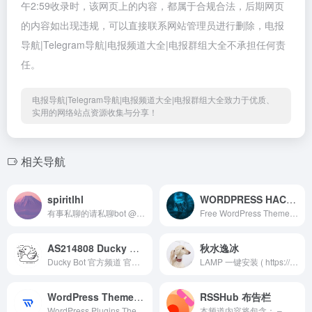
午2:59收录时，该网页上的内容，都属于合规合法，后期网页
的内容如出现违规，可以直接联系网站管理员进行删除，电报
导航|Telegram导航|电报频道大全|电报群组大全不承担任何责
任。
电报导航|Telegram导航|电报频道大全|电报群组大全致力于优质、
实用的网络站点资源收集与分享！
相关导航
spiritlhl
WORDPRESS HACKS
有事私聊的请私聊bot @spiritlhl_bot 不定期查看，本频道记录一些自开发的脚本和通知
Free WordPress Themes, Plugins, and Scripts. WordPress is a popular CMS for setting up blog. You can start blogging right away. ✓ SCRIPTS ✓ THEMES ✓ PLUGINS ✓ SEO TOOLS Advert – https://telega.io/c/wordpresshacks Contact – @Agent_Nnamdi_Contact_Bot
AS214808 Ducky Cloud
秋水逸冰
Ducky Bot 官方频道 官方文档：https://docs.duckybot.me 安装教程：https://docs.duckybot.me/start/connect_client 实例救砖：https://docs.duckybot.me/docs/oracle_instance_reset
LAMP 一键安装 ( https://lamp.sh ) 官方群，话题随意，但禁止黄赌毒，禁止讨教 DDCC，禁止谩骂和人身攻击，禁止钓鱼倾向言论，禁止传播没有依据的谣言。 未经管理人员同意禁止打广告，违者随机飞机票。 公告频道：@qiushuiyibing
WordPress Themes & Plugins
RSSHub 布告栏
WordPress Plugins Themes Scripts Hacks and Tricks
本频道内容将包含： – RSSHub 核心更新 – RSSHub 路由更新 – RSSHub Radar 插件更新 – rsshub.app 服务相关 – RSSHub 新动向 频道由 RSSHub 强力驱动，频道目录： #RSSHub核心更新 #RSSHubRadar更新 #rsshubapp #SecurityAdvisories RSSHub 有新路由啦 RSSHub 有新赞助商啦 🍰 万物皆可 RSS