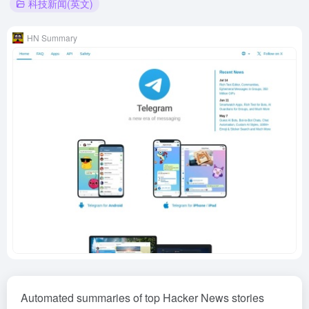
科技新闻(英文)
HN Summary
Automated summaries of top Hacker News stories