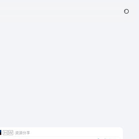
🄷🅆 ·資源分享