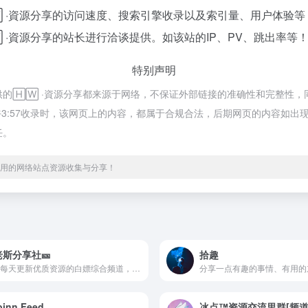
 ·資源分享的访问速度、搜索引擎收录以及索引量、用户体验
 ·資源分享的站长进行洽谈提供。如该站的IP、PV、跳出率等
特别声明
提供的🄷🅆 ·資源分享都来源于网络，不保证外部链接的准确性和完整性，同
 下午3:57收录时，该网页上的内容，都属于合规合法，后期网页的内容如
任。
、实用的网络站点资源收集与分享！
老斯分享社🎫
拾趣
一个每天更新优质资源的白嫖综合频道，毫无保留的分享～ 苹果/安卓/TF/机场/代理/节点/资讯/羊毛/白嫖/限免/apk/ipa/MAC/Windows/ 翻墙/小火箭/QX/捷径/优质/严选/教程 私聊. 反馈. 投稿. 合作 @Laoye687 被限制时联系老斯助理 @LaosiShareBot
分享一点有趣的事情、有用的
inn Feed
冰点™资源交流里群[频道