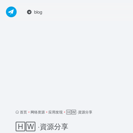
blog
首页
•
网络资源
•
应用发现
•
🄷🅆 ·資源分享
🄷🅆 ·資源分享