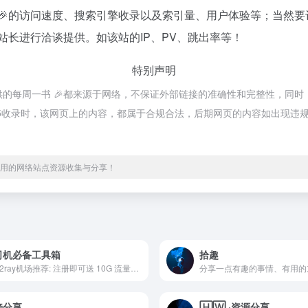
🎉的访问速度、搜索引擎收录以及索引量、用户体验等；当然
站长进行洽谈提供。如该站的IP、PV、跳出率等！
特别声明
全提供的每周一书 🎉都来源于网络，不保证外部链接的准确性和完整性，同时，
:55收录时，该网页上的内容，都属于合规合法，后期网页的内容如出现违规，
、实用的网络站点资源收集与分享！
司机必备工具箱
拾趣
👉V2ray机场推荐: 注册即可送 10G 流量白嫖，享受稳定 1080p高清视频，月付3元起。套餐内有iplc+隧道备用，高墙期间依然坚挺。高级会员的话另有PXXXHUB、netflix等福利账号，可以搭配机场高级会员使用， 官网地址：https://sdyun.cc/auth/register?code=qe1C
分享一点有趣的事情、有用的
接分享
🄷🅆 ·資源分享