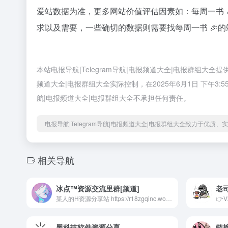
爱站数据为准，更多网站价值评估因素如：每周一书 
求以及需要，一些确切的数据则需要找每周一书 🎉的
本站电报导航|Telegram导航|电报频道大全|电报群组大
频道大全|电报群组大全实际控制，在2025年6月1日 下午3
航|电报频道大全|电报群组大全不承担任何责任。
电报导航|Telegram导航|电报频道大全|电报群组大全致力于优质
相关导航
冰点™资源交流里群[频道]
老
某人的H资源分享站 https://r18zgqinc.wordpress.com/ 频道主的个人主页 domain.zgqinc.gq 如需查找分类请查看Tag列表 https://t.me/ZGQincLiqun/426 在线索引全频道内容： https://meow.tg/private/ZGQincLiqun RSS订阅 https://rsshub.app/telegram/channel/ZGQincLiqun 聊天群组 @LiqunZGQinc
黑科技软件资源分享
链