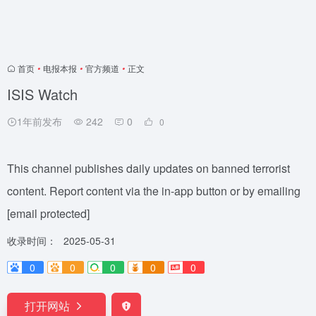
首页
•
电报本报
•
官方频道
•
正文
ISIS Watch
1年前发布
242
0
0
This channel publishes daily updates on banned terrorist
content. Report content via the in-app button or by emailing
[email protected]
收录时间：
2025-05-31
0
0
0
0
0
打开网站