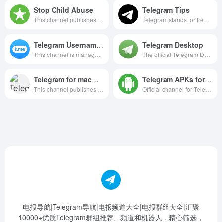
Stop Child Abuse
Telegram Tips
This channel publishes daily updates on banned CA-related content. Report via the in-app button or by emailing [email protected]
Telegram stands for freedom and privacy and has many easy to use features.
Telegram Usernames
Telegram Desktop
This channel is managed by the Telegram team to inform users about updates related to auctions for usernames and other items on the Telegram platform.
The official Telegram Desktop channel, firsthand information from the developer. https://desktop.telegram.org
Telegram for macOS Updates
Telegram APKs for Android
This channel publishes release builds for Telegram macOS. You can also download the latest dmg file here: https://macos.telegram.org
Official channel for Telegram Android APKs. You can also download them here: https://telegram.org/dl/android/apk
电报导航|Telegram导航|电报频道大全|电报群组大全|汇聚
10000+优质Telegram群组推荐、频道和机器人，精心筛选，