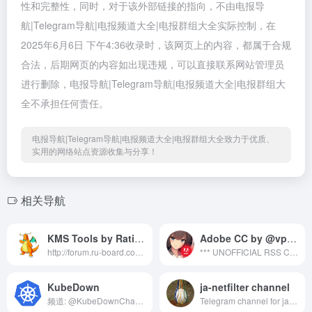
性和完整性，同时，对于该外部链接的指向，不由电报导
航|Telegram导航|电报频道大全|电报群组大全实际控制，在
2025年6月6日 下午4:36收录时，该网页上的内容，都属于合规
合法，后期网页的内容如出现违规，可以直接联系网站管理员
进行删除，电报导航|Telegram导航|电报频道大全|电报群组大
全不承担任何责任。
电报导航|Telegram导航|电报频道大全|电报群组大全致力于优质、
实用的网络站点资源收集与分享！
相关导航
KMS Tools by Ratiborus
Adobe CC by @vposy
http://forum.ru-board.com/topic.cgi?forum=2&amp;topic=5901 https://msfreemicrosoft.ru/viewforum.php?f=2 Mirrors:https://www.solidfiles.com/folder/bd7165a0d4/ https://cloud.mail.ru/public/7p2K/4dbCM2xso
*** UNOFFICIAL RSS CHANNEL *** 🔗 Adobe CC 下载 / Download: https://t.me/adobe_vposy/11 via https://weibo.com/u/1112829033 本频道为微博 @vposy 的非官方 RSS 推送频道，建立初衷仅为丰富 Telegram 中文资源，与其没有任何关联。 频道内标记有 sponsored、赞助、广告等字样的消息，为 Telegram 平台投放的广告，与本频道没有任何关联，请注意甄别。
KubeDown
ja-netfilter channel
频道: @KubeDownChannel 讨论群: @KubeDownGroup 油候脚本: https://script.kubedown.com
Telegram channel for ja-netfilter