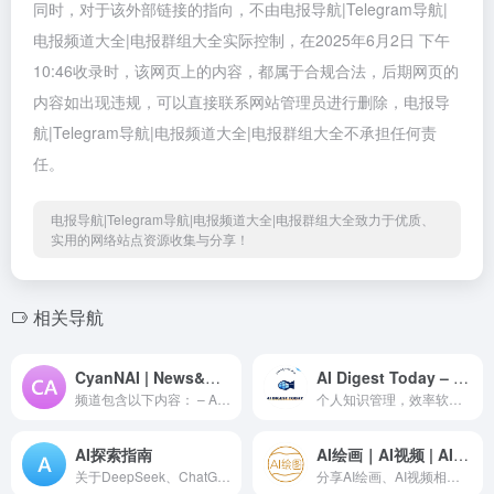
同时，对于该外部链接的指向，不由电报导航|Telegram导航|
电报频道大全|电报群组大全实际控制，在2025年6月2日 下午
10:46收录时，该网页上的内容，都属于合规合法，后期网页的
内容如出现违规，可以直接联系网站管理员进行删除，电报导
航|Telegram导航|电报频道大全|电报群组大全不承担任何责
任。
电报导航|Telegram导航|电报频道大全|电报群组大全致力于优质、
实用的网络站点资源收集与分享！
相关导航
CyanNAI | News&New Tech for AI
AI Digest Today – 效率工具箱📦
频道包含以下内容： – Artificial Intelligence – StableDiffusion/NovelAI Draw – LLM 语言模型相关 – Finetune 个人微调 – Try 以及踩坑指南… – News 前沿新闻站 – 偶尔对AI方面健政 – 经常不正经偶尔很认真的频道 – 近期Cyan较忙，原创内容比例会大幅度降低
个人知识管理，效率软件工作流分享，最新AI资讯(插件，新闻，使用案例) #ToolForThought #DeepLearning #AI 讨论群: @aitoolkit
AI探索指南
AI绘画｜AI视频 | AI音乐
关于DeepSeek、ChatGPT、Bard等人工智能、思维方式、知识拓展，能力提升等。
分享AI绘画、AI视频相关资源与技巧。同时也会分享图像处理与视频处理相关的资源与技巧。