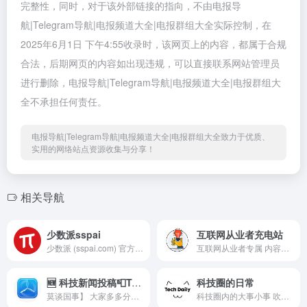
完整性，同时，对于该外部链接的指向，不由电报导
航|Telegram导航|电报频道大全|电报群组大全实际控制，在
2025年6月1日 下午4:55收录时，该网页上的内容，都属于合规
合法，后期网页的内容如出现违规，可以直接联系网站管理员
进行删除，电报导航|Telegram导航|电报频道大全|电报群组大
全不承担任何责任。
电报导航|Telegram导航|电报频道大全|电报群组大全致力于优质、
实用的网络站点资源收集与分享！
相关导航
少数派sspai
互联网从业者充电站
少数派 (sspai.com) 官方频道。Weibo: @少数派sspai，公众号：sspaime
互联网从业者专属 内容多为技术、产品、设计、运营等不同话题内容； 目标人群为程序员、设计师、产品经理、运营管理等不同职能。
🆕 科技新闻投稿📮TestFlight
科技圈的日常
莫谈国事】 大家多多分享 • 禁止推广/黑产/刷屏/色情/ NSFW • 禁止黄赌毒/宗教/政治/键政 • 禁止撕逼/人身攻击/阴阳怪气
科技圈内的大事小事 吹水群: @UntitledGroup