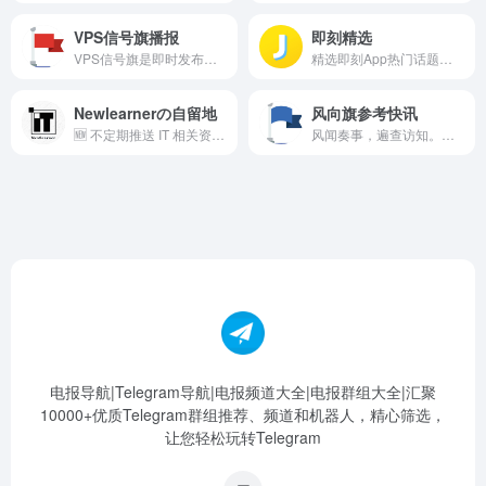
VPS信号旗播报
即刻精选
VPS信号旗是即时发布简要讯息的小组织，关注VPS和通信自由。为你甄选最具价值的信息。 🌞 讨论群组：https://t.me/vps_xinhaoqi 🏛 评论规则：https://t.me/xhq_rule 🏦 商业合作：https://forms.gle/WRZbF1wiC8sa8ETU8
精选即刻App热门话题更新。 Twitter: twitter.com/jike_collection Created by @i5tar
Newlearnerの自留地
风向旗参考快讯
🆕 不定期推送 IT 相关资讯，欢迎关注！ 👥 博客群&amp;投稿群&amp;交流群: @NewlearnerGroup 📩 投稿请私信 @newlearner_pm_bot 🔍 频道内容关键词索引 Bot: @newlearner_search_bot * 未经授权或标注来源，不得转载本频道内容
风闻奏事，遍查访知。提供互联网科技新闻快讯。发布VPS、网盘等有价值虚拟资产的新闻和交易信息，为VPS信号旗播报筛选供稿。⚡️ 本频道谢绝任何涉政频道转发消息。 🏛 评论请遵守规则：https://t.me/xhq_rule 🌞 总群组：https://t.me/vps_xinhaoqi 🚩 此为 @vps_xhq 的参考频道 🏦 商业合作：https://forms.gle/WRZbF1wiC8sa8ETU8
电报导航|Telegram导航|电报频道大全|电报群组大全|汇聚
10000+优质Telegram群组推荐、频道和机器人，精心筛选，
让您轻松玩转Telegram