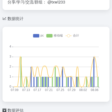
分享/学习/交流/群组： @txwl233
数据统计
数据评估