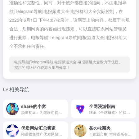
准确性和完整性，同时，对于该外部链接的指向，不由电报导
航|Telegram导航|电报频道大全|电报群组大全实际控制，在
2025年6月1日 下午4:07收录时，该网页上的内容，都属于合规
合法，后期网页的内容如出现违规，可以直接联系网站管理员
进行删除，电报导航|Telegram导航|电报频道大全|电报群组大
全不承担任何责任。
电报导航|Telegram导航|电报频道大全|电报群组大全致力于优质、
实用的网络站点资源收集与分享！
相关导航
share的小窝
全网漫游指南
频道初衷：为老板们提供优质资源，包括不仅限于高速代理，高效插件，优质网站…… 搜索本频道内容，推荐使用网页版 https://app.shokichan.com/c/tg/zybaipiaosq 欢迎老板们关注～ 投稿及合作请联系 @baijin66 ！ 交流群： @baipiaosqgroup
继承《全球概览》的探索精神，让互联网浏览重新变得有趣 官网：tagly.notion.site | zhinan.pro | futureforce.work
优质网站汇总频道
柴の收藏夹
频道收集推广优质网站与油猴脚本和浏览器插件
⭐️[资源合集] 本频道所有资源均在置顶