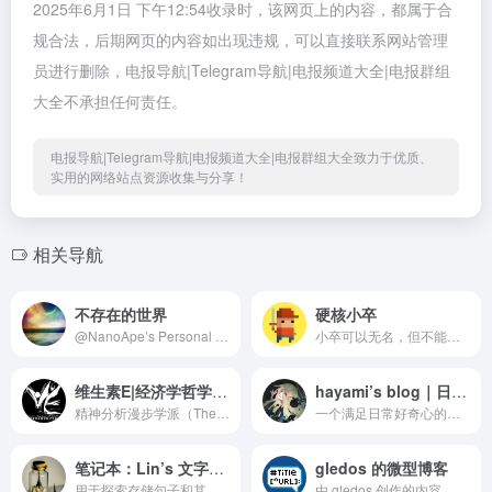
2025年6月1日 下午12:54收录时，该网页上的内容，都属于合
规合法，后期网页的内容如出现违规，可以直接联系网站管理
员进行删除，电报导航|Telegram导航|电报频道大全|电报群组
大全不承担任何责任。
电报导航|Telegram导航|电报频道大全|电报群组大全致力于优质、
实用的网络站点资源收集与分享！
相关导航
不存在的世界
硬核小卒
@NanoApe’s Personal Channel
小卒可以无名，但不能不硬核。 Twitter: twitter.com/jacksonwuuu Newsletter: hardcored.substack.com
维生素E|经济学哲学知识分享播客
hayami’s blog｜日常人间观察
精神分析漫步学派（The casualistic school of psychoanalysis） 生命需要维生素e！ 维生素e是一款完全免费的知识分享播客计划，我们分享构成这个世界，解释这个世界，创造这个世界的基础知识，并在基础上试图分析终极问题。 我们相信真理的普遍性，相信人和人之间可以相互理解。相信我们最终，可以通达真理。 收听方式：各大播客平台搜索 维生素E
一个满足日常好奇心的私人博客。关心科技/人文/艺术/城市公共空间/女性和性别议题/劳工权益/个体叙事/新闻媒体/电影/纪录片/音乐/书/星星 个人网站：https://hayami.typlog.io/ 公众号: Hayami Instagram/Twitter：@hayami_kiraa 微博/b站/小红书/即刻：@早见hayami 讨论组：https://t.me/+WT_fCompIebZup2N
笔记本：Lin’s 文字世界 : 个人见闻/B站视频/网络见闻
gledos 的微型博客
用于探索存储句子和其他短资料的方式。合理会长期使用和存句. 附属群聊：https://t.me/linandfriends 小林的壁纸频道； t.me/linyunbook2 小林的头像频道： t.me/linyunbook4
由 gledos 创作的内容，如果没有另外声明，均为 CC-BY 4.0 许可协议。 管理员: @gledos_green