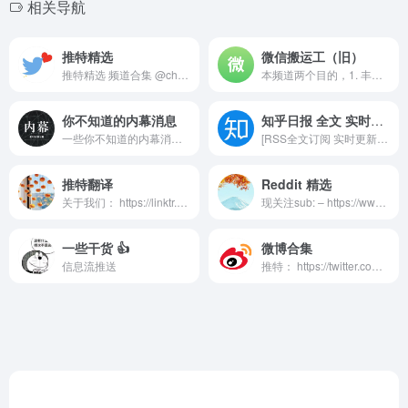
相关导航
推特精选
微信搬运工（旧）
推特精选 频道合集 @channel_push Reddit： https://www.reddit.com/r/twitter_read 投稿请至： https://t.me/joinchat/Vygb1F3jBXz1Aibc
本频道两个目的，1. 丰富电报上的中文内容（不可否认还是有很多非政治的优质内容在微信公众号里），2. 有些微信的内容分享了之后就和谐了，本频道可以做个备份。试运营中，欢迎订阅。 目前对于超长文章（超过三万字的）只能发前一部分，剩余内容请参阅原文链接。 特别声明：转发不代表支持，完全是机器人处理。
你不知道的内幕消息
知乎日报 全文 实时推送
一些你不知道的内幕消息 最新行业资讯、以及大公司的负面新闻、财经观点信息、好物推荐等 投稿/合作： @inside1024_bot 内容均来源投稿、推特、即刻等公共平台，均不代表本频道观点
[RSS全文订阅 实时更新] 知https://tglaoshiji.github.io.
推特翻译
Reddit 精选
关于我们： https://linktr.ee/twitter_translate 如何参与翻译： ❶ 加入待翻译频道： https://t.me/+UqONLgaRc1Mnq19T ❷ 选择您感兴趣的原文，将翻译发布在原文评论区。 ❸ 有视频或图片的帖子，请翻译视频或图片里的内容。文字内容可不翻。 ❹ 长文可选译摘要。 ❺ 发布翻译后，我们会来联系您。 我们欢迎所有善意的修改和转发。
现关注sub: – https://www.reddit.com/r/chonglangTV/ – https://www.reddit.com/r/China_irl/ 投稿请至： https://t.me/joinchat/Vygb1F3jBXz1Aibc
一些干货 👍
微博合集
信息流推送
推特： https://twitter.com/weibo_read 长毛象： https://m.cmx.im/@weibo_read Reddit: https://www.reddit.com/r/weibo_one 微博合集 频道合集 @channel_push 消息搜索 @msg_index_bot 投稿请至： https://t.me/joinchat/Vygb1F3jBXz1Aibc