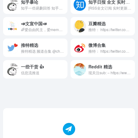
知乎暴论
知乎日报 全文 实时推送
知乎一些易删回答 知乎暴论交流群： @zhihubaolun 私聊我： @key2soul_bot 群贴纸包：https://t.me/addstickers/zhihubaolun telegram微信主题：https://t.me/mightyflame/4618 知乎暴论往期内容索引目录： @zhihubaolunindex
[RSS全文订阅 实时更新] 知https://tglaoshiji.github.io.
📣文宣中国📣
豆瓣精选
🌈爱自由民主，爱memes，用幽默抵抗虚假😂 🤝English content @whatsup_beijing 🙏Comment，Like，Share 🙏🙏🙏 🌏欢迎转载到所有平台，请注明出处 投稿@vocn_collectionbot 讨论组 @acathouse @teahouse2nd 精选资讯: @theliterate 友链: @VoiceofPooh @whatsup_beijing
推特： https://twitter.com/douban_one 长毛象： https://m.cmx.im/@douban_read Reddit: https://www.reddit.com/r/douban_read 豆瓣精选。豆瓣书影音，以及相关讨论。 投稿请至： https://t.me/joinchat/Vygb1F3jBXz1Aibc 因管理团队人手不足，评论区仅用于投稿与反馈，暂不支持讨论。
推特精选
微博合集
推特精选 频道合集 @channel_push Reddit： https://www.reddit.com/r/twitter_read 投稿请至： https://t.me/joinchat/Vygb1F3jBXz1Aibc
推特： https://twitter.com/weibo_read 长毛象： https://m.cmx.im/@weibo_read Reddit: https://www.reddit.com/r/weibo_one 微博合集 频道合集 @channel_push 消息搜索 @msg_index_bot 投稿请至： https://t.me/joinchat/Vygb1F3jBXz1Aibc
一些干货 👍
Reddit 精选
信息流推送
现关注sub: – https://www.reddit.com/r/chonglangTV/ – https://www.reddit.com/r/China_irl/ 投稿请至： https://t.me/joinchat/Vygb1F3jBXz1Aibc