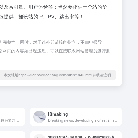
收录以及索引量、用户体验等；当然要评估一个站的价
洽谈提供。如该站的IP、PV、跳出率等！
的准确性和完整性，同时，对于该外部链接的指向，不由电报导
合法，后期网页的内容如出现违规，可以直接联系网站管理员进行删
本文地址https://dianbaodaohang.com/sites/1346.html转载请注明
iBreaking
winandmac Media視麥媒體以最另類方式，為大家報道香港及世界各地不同的新聞。報道方向諷刺時弊，在這個混亂的時代，盡力為大家發聲。 #FightForFreedom 主網站： winandmac.com =========================== 【👇🏻形勢危急，若有能力請加入Patreon，支持網站發展👇🏻】 https://www.patreon.com/join/winandmachk
Breaking news, developing stories. 24h news feed: @NewsNote . Contact us: [email protected] English text available under CC BY 4.0 license. 突發新聞、事件進展。 媒體焦點：@NewsNote 。 聯絡我們：[email protected] 原創文字報道皆以 CC BY 4.0 條款授權，其餘版權形式可能存在變化。
實時現場新聞直播（及 獨家實時消息）