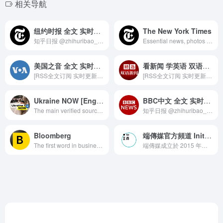
相关导航
纽约时报 全文 实时推送
The New York Times
知乎日报 @zhihuribao_rss 纽约时报 @niuyueshibao_rss BBC中文 @bbczhongwen_rss 路透中文 @lutouzhongwen_rss 美国之音 @meiguozhiyin_rss FT中文网 @ftzhongwen_rss
Essential news, photos and videos from the Russia-Ukraine war. Get the latest at www.nytimes.com/ukraine
美国之音 全文 实时推送
看新闻 学英语 双语新闻
[RSS全文订阅 实时更新] 知https://tglaoshiji.github.io.
[RSS全文订阅 实时更新] 知乎日报 @zhihuribao_rss 纽约时报 @niuyueshibao_rss BBC中文 @bbczhongwen_rss 路透中文 @lutouzhongwen_rss 美国之音 @meiguozhiyin_rss FT中文网 @ftzhongwen_rss 双语新闻 @shuangyunews_rss 早起读书 书友群 @ideahub_ml
Ukraine NOW [English]
BBC中文 全文 实时推送
The main verified source of official information about the current news in Ukraine. 🇩🇪https://t.me/UkraineNowGerman 🇫🇷https://t.me/UkraineNowFrench 🇮🇹https://t.me/UkraineNowItalian 🇪🇸https://t.me/UkraineNowSpanish 🇵🇱https://t.me/UkraineNowPoland
知乎日报 @zhihuribao_rss 纽约时报 @niuyueshibao_rss BBC中文 @bbczhongwen_rss 路透中文 @lutouzhongwen_rss 美国之音 @meiguozhiyin_rss FT中文网 @ftzhongwen_rss
Bloomberg
端傳媒官方頻道 Initium Media
The first word in business news.
端傳媒成立於 2015 年，面向全球華語讀者，專注於原創深度報導和評論。上線以來獲得逾 80 個新聞及攝影大獎，累積付費會員超過 60,000 名。 端Plus會員計劃：https://bit.ly/2UL1Tqt 加入會員：http://bit.ly/2wVfM6g 學生方案：https://bit.ly/3bUODnu