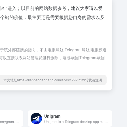
据
"进入；以目前的网站数据参考，建议大家请以爱
一个站的价值，最主要还是需要根据您自身的需求以及
于该外部链接的指向，不由电报导航|Telegram导航|电报频道
以直接联系网站管理员进行删除，电报导航|Telegram导航|
本文地址https://dianbaodaohang.com/sites/1292.html转载请注明
Unigram
The official channel of the Cherrygram. Support and discussion: @CherrygramSupport APKs: @CherrygramAPKs Beta APKs: @CherrygramBetaAPKs List of features and the source code: https://github.com/arsLan4k1390/Cherrygram#readme
Unigram is a Telegram desktop app made for Windows. Join the conversation at @unigraminsiders Download from https://www.microsoft.com/store/apps/9n97zckpd60q Donations on https://paypal.me/frayxrulez