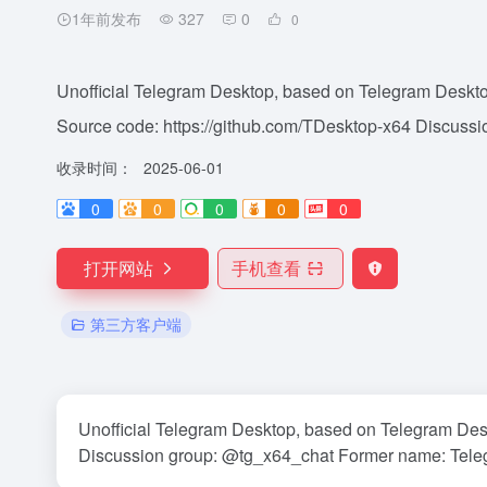
1年前发布
327
0
0
Unofficial Telegram Desktop, based on Telegram Deskt
Source code: https://github.com/TDesktop-x64 Discussion
收录时间：
2025-06-01
0
0
0
0
0
打开网站
手机查看
第三方客户端
Unofficial Telegram Desktop, based on Telegram Des
Discussion group: @tg_x64_chat Former name: Tele