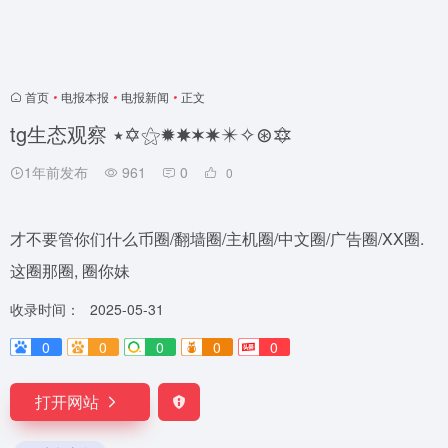
首页
•
电报本报
•
电报新闻
•
正文
tg生态观察 ٭✡️⚝✹✸✶✷✴️✧⊛🔯
1年前发布
961
0
0
才不要管你们什么币圈/翻墙圈/主机圈/中文圈/广告圈/XX圈.
这圈那圈, 圈你妹
收录时间：
2025-05-31
0
0
0
0
0
打开网站