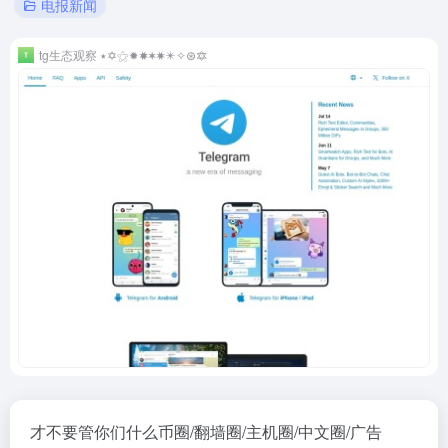
电报新闻
tg生态观察 ٭✡️⚝✹✸✶✷✴️✧⊛🔯
才不要管你们什么币圈/翻墙圈/主机圈/中文圈/广告