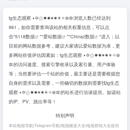
tg生态观察 ٭✡️⚝✹✸✶✷✴️✧⊛🔯浏览人数已经达到
961，如你需要查询该站的相关权重信息，可以点
击"
5118数据
""
爱站数据
""
Chinaz数据
"进入；以
目前的网站数据参考，建议大家请以爱站数据为准，更
多网站价值评估因素如：tg生态观察 ٭✡️⚝✹✸✶✷✴️✧⊛
🔯的访问速度、搜索引擎收录以及索引量、用户体验
等；当然要评估一个站的价值，最主要还是需要根据您
自身的需求以及需要，一些确切的数据则需要找tg生态
观察 ٭✡️⚝✹✸✶✷✴️✧⊛🔯的站长进行洽谈提供。如该站
的IP、PV、跳出率等！
特别声明
本站电报导航|Telegram导航|电报频道大全|电报群组大全提供