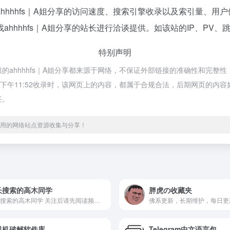
hhhhfs｜A姐分享的访问速度、搜索引擎收录以及索引量、用
hhhhfs｜A姐分享的站长进行洽谈提供。如该站的IP、PV、
特别声明
提供的ahhhhfs｜A姐分享都来源于网络，不保证外部链接的准确性和完整性
7日 下午11:52收录时，该网页上的内容，都属于合规合法，后期网页的
任。
、实用的网络站点资源收集与分享！
长搜索的高木同学
胖虎の收藏夹
擅长搜索的高木同学 关注后请先阅读频道置顶 Please read the channel first after following my channel.
司机破解软件库
Telegram中文语言包