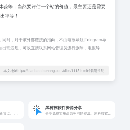
户体验等；当然要评估一个站的价值，最主要还是需要
跳出率等！
，同时，对于该外部链接的指向，不由电报导航|Telegram导
内容如出现违规，可以直接联系网站管理员进行删除，电报导
本文地址https://dianbaodaohang.com/sites/1118.html转载请注明
黑科技软件资源分享
佛系更新，长期维护，每日更新节点。 频道主：@gitbig_bot 群：@gitbig_chat 白嫖|机场|节点|vpn|梯子|代理|翻墙...
分享免费实用高效率网络资源、黑科技软件、实用黑技巧。 👥交流群💬： @blacktechsharing